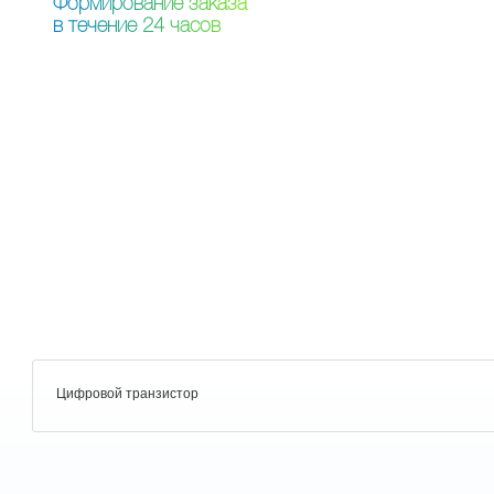
Ф
о
р
м
и
р
о
в
а
н
и
е
з
а
к
а
з
а
в
т
е
ч
е
н
и
е
2
4
ч
а
с
о
в
Цифровой транзистор