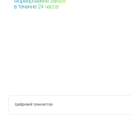
Ф
о
р
м
и
р
о
в
а
н
и
е
з
а
к
а
з
а
в
т
е
ч
е
н
и
е
2
4
ч
а
с
о
в
Цифровой транзистор