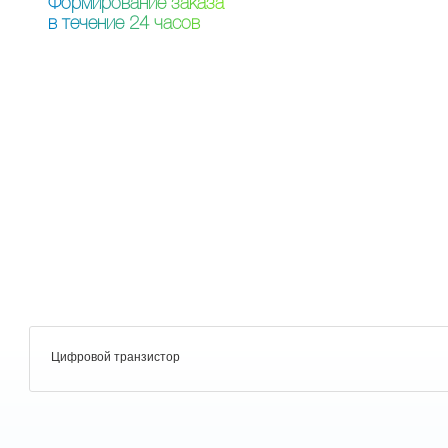
Ф
о
р
м
и
р
о
в
а
н
и
е
з
а
к
а
з
а
в
т
е
ч
е
н
и
е
2
4
ч
а
с
о
в
Цифровой транзистор