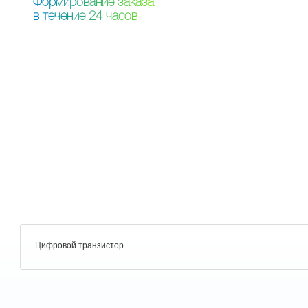
Ф
о
р
м
и
р
о
в
а
н
и
е
з
а
к
а
з
а
в
т
е
ч
е
н
и
е
2
4
ч
а
с
о
в
Цифровой транзистор