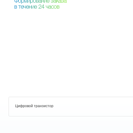
Ф
о
р
м
и
р
о
в
а
н
и
е
з
а
к
а
з
а
в
т
е
ч
е
н
и
е
2
4
ч
а
с
о
в
Цифровой транзистор