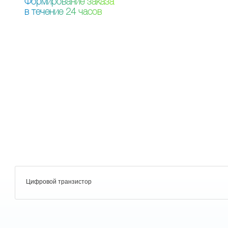
Ф
о
р
м
и
р
о
в
а
н
и
е
з
а
к
а
з
а
в
т
е
ч
е
н
и
е
2
4
ч
а
с
о
в
Цифровой транзистор