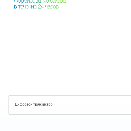
Ф
о
р
м
и
р
о
в
а
н
и
е
з
а
к
а
з
а
в
т
е
ч
е
н
и
е
2
4
ч
а
с
о
в
Цифровой транзистор