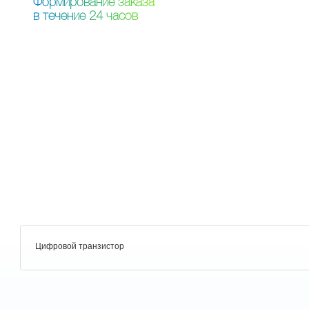
Ф
о
р
м
и
р
о
в
а
н
и
е
з
а
к
а
з
а
в
т
е
ч
е
н
и
е
2
4
ч
а
с
о
в
Цифровой транзистор