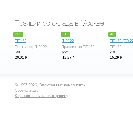
Позиции со склада в Москве
305
110
48
TIP122
TIP122
TIP122-(TO-2
Транзистор TIP122
Транзистор TIP122
TIP122
LGE
HXY
KLS
⃏
⃏
⃏
20,01
12,27
15,29
© 1997-2026,
Электронные компоненты
Сертификаты
Короткая ссылка на страницу