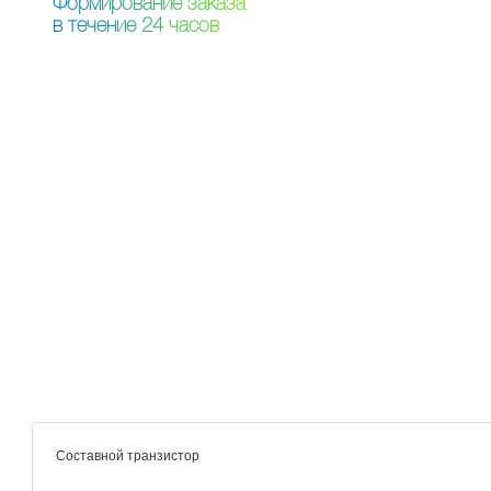
Ф
о
р
м
и
р
о
в
а
н
и
е
з
а
к
а
з
а
в
т
е
ч
е
н
и
е
2
4
ч
а
с
о
в
Составной транзистор