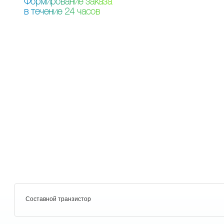
Ф
о
р
м
и
р
о
в
а
н
и
е
з
а
к
а
з
а
в
т
е
ч
е
н
и
е
2
4
ч
а
с
о
в
Составной транзистор