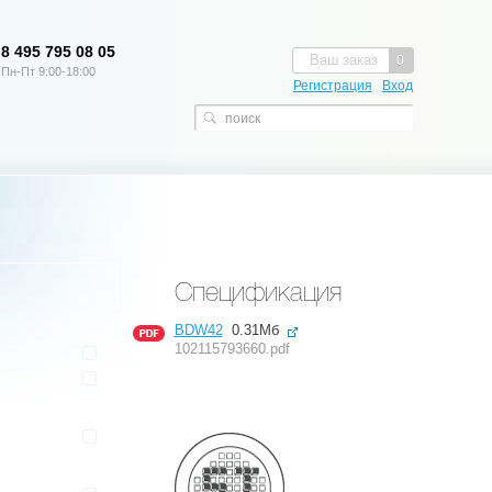
8 495 795 08 05
Ваш заказ
0
Пн-Пт 9:00-18:00
Регистрация
Вход
Спецификация
BDW42
0.31Мб
102115793660.pdf