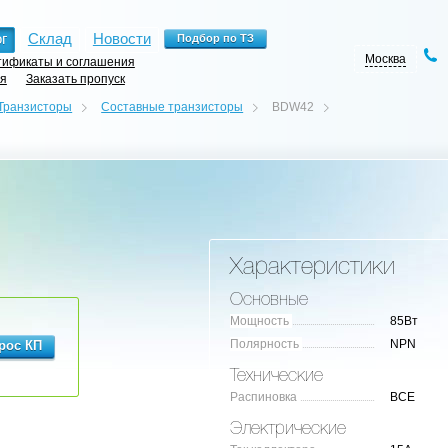
г
Склад
Новости
Москва
ификаты и соглашения
ия
Заказать пропуск
Транзисторы
Составные транзисторы
BDW42
Характеристики
Основные
Мощность
85Вт
Полярность
NPN
Технические
Распиновка
BCE
Электрические