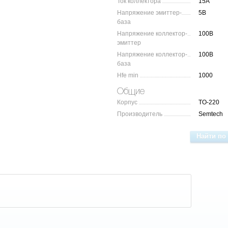
Ток коллектора
15А
Напряжение эмиттер-
5В
база
Напряжение коллектор-
100В
эмиттер
Напряжение коллектор-
100В
база
Hfe min
1000
Общие
Корпус
TO-220
Производитель
Semtech