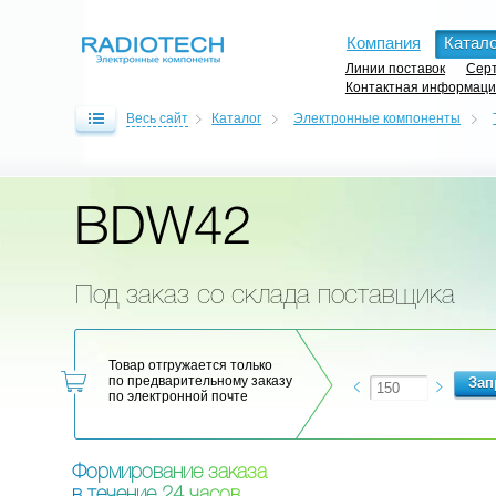
Компания
Катало
Линии поставок
Серт
Контактная информац
Весь сайт
Каталог
Электронные компоненты
BDW42
Под заказ со склада поставщика
Товар отгружается только
по предварительному заказу
по электронной почте
Ф
о
р
м
и
р
о
в
а
н
и
е
з
а
к
а
з
а
в
т
е
ч
е
н
и
е
2
4
ч
а
с
о
в