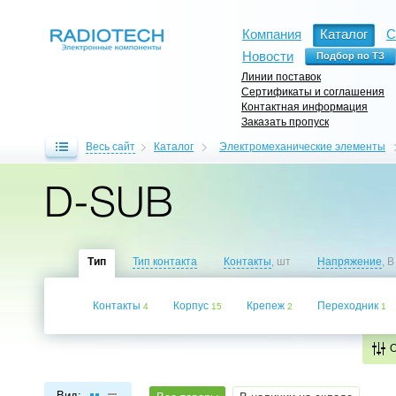
Компания
Каталог
С
Новости
Линии поставок
Сертификаты и соглашения
Контактная информация
Заказать пропуск
Весь сайт
Каталог
Электромеханические элементы
D-SUB
Тип
Тип контакта
Контакты
, шт
Напряжение
, В
Контакты
Корпус
Крепеж
Переходник
4
15
2
1
Вид: