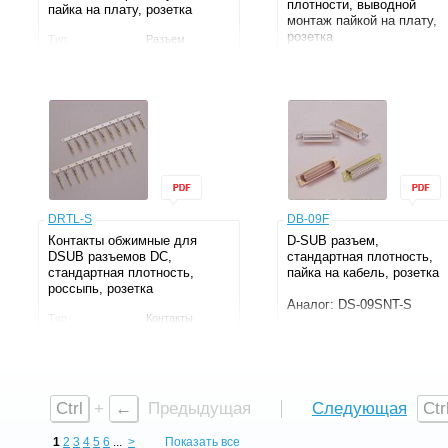
плотности, выводной
пайка на плату, розетка
монтаж пайкой на плату,
розетка
Тип
Разъем
Тип контакта
Розетка
Аналог: HDD-15S, DS1077
Контакты
25шт
15F
Серия
SCR
Тип
Разъем
Монтаж
THT, угловой
Тип контакта
Розетка
Контакты
15шт
Серия
DHB
Монтаж
THT
Производитель
KLS
DRTL-S
DB-09F
Контакты обжимные для
D-SUB разъем,
DSUB разъемов DC,
стандартная плотность,
стандартная плотность,
пайка на кабель, розетка
россыпь, розетка
Аналог: DS-09SNT-S
Тип
Контакты
Тип
Разъем
Тип контакта
Розетка
Тип контакта
Розетка
Серия
DRT
Контакты
9шт
Серия
DB
Монтаж
Пайка на
Ctrl
+
←
Предыдущая
Следующая
Ctr
кабель
1
2
3
4
5
6
...
>
Показать все