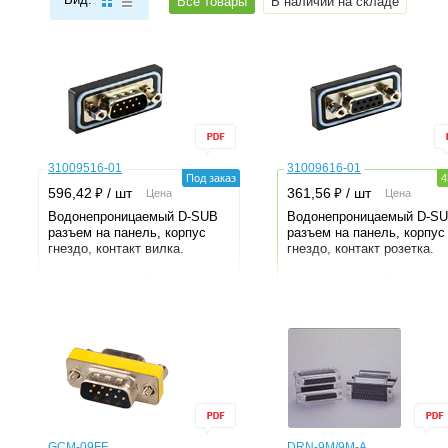
Все товары
В наличии на складе
31009516-01
31009616-01
Под заказ
4
⃏
⃏
596,42
/ шт
361,56
/ шт
Цена
Цена
Водонепроницаемый D-SUB
Водонепроницаемый D-S
разъем на панель, корпус
разъем на панель, корпус
гнездо, контакт вилка.
гнездо, контакт розетка.
Тип
Разъем
Тип
Разъем
Тип контакта
Вилка
Тип контакта
Розетка
Контакты
9шт
Контакты
9шт
Напряжение
90В
Напряжение
90В
Ток
5A
Ток
5A
Степень защиты
67
Степень защиты
67
IP
IP
Серия
D-sub
Серия
D-sub
Монтаж
На панель
Монтаж
На панель
Производитель
CHOGORI
Производитель
CHOGORI
GCM-09FF
DRN-9M/9M-A