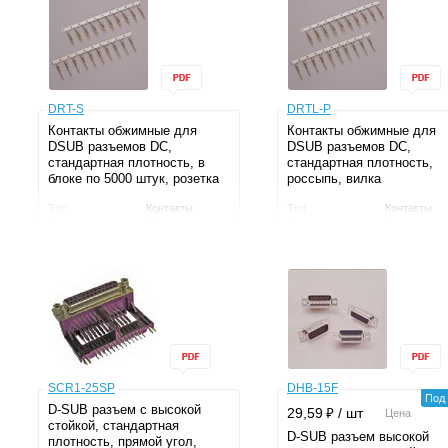
IP
IP
Серия
DS1034-27
Серия
DS1034-27
Монтаж
THT
Монтаж
THT
Производитель
CONNFLY
Производитель
CONNFLY
DRT-S
DRTL-P
Контакты обжимные для
Контакты обжимные для
DSUB разъемов DC,
DSUB разъемов DC,
стандартная плотность, в
стандартная плотность,
блоке по 5000 штук, розетка
россыпь, вилка
Тип
Контакты
Тип
Контакты
Тип контакта
Розетка
Тип контакта
Вилка
Серия
DRT
Серия
DRT
SCR1-25SP
DHB-15F
Под 
D-SUB разъем с высокой
⃏
29,59
/ шт
Цена
стойкой, стандартная
D-SUB разъем высокой
плотность, прямой угол,