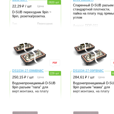
2820
шт
Спаренный D-SUB разъем
⃏
22,29
/ шт
Цена
стандартной плотности,
D-SUB переходник 9pin ~
пайка на плату под прям
9pin, розетка/розетка.
углом
Тип
Переходник
Аналог DDP-011
Тип контакта
Розетка/
розетка
Тип
Разъем
Контакты
9шт
Тип контакта
Вилка/вилка
Серия
DB
Контакты
9+9шт
Производитель
KLS
Серия
DRN
Монтаж
THT, углово
DS1034-27-09MBN8C
DS1034-27-09FBN8C
229
шт
6
⃏
⃏
250,15
/ шт
284,61
/ шт
Цена
Цена
Водонепроницаемый D-SUB
Водонепроницаемый D-S
9pin разъем "папа" для
9pin разъем "мама" для
верт.монтажа, на плату
верт.монтажа, на плату
Тип
Разъем
Тип
Разъем
Тип контакта
Вилка
Тип контакта
Вилка
Контакты
9шт
Контакты
9шт
Степень защиты
waterproof
Степень защиты
waterproof