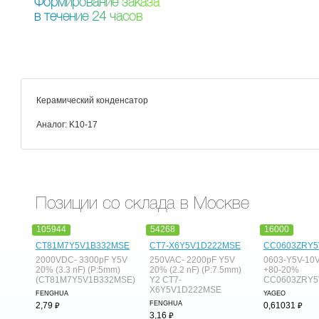
Ф
о
р
м
и
р
о
в
а
н
и
е
з
а
к
а
з
а
в
т
е
ч
е
н
и
е
2
4
ч
а
с
о
в
Керамический конденсатор
Аналог: K10-17
Позиции со склада в Москве
105944
54268
16000
CT81M7Y5V1B332MSE
CT7-X6Y5V1D222MSE
CC0603ZRY5
2000VDC- 3300pF Y5V
250VAC- 2200pF Y5V
0603-Y5V-10V
20% (3.3 nF) (P:5mm)
20% (2.2 nF) (P:7.5mm)
+80-20%
(CT81M7Y5V1B332MSE)
Y2 CT7-
CC0603ZRY5
X6Y5V1D222MSE
FENGHUA
YAGEO
⃏
FENGHUA
⃏
2,79
0,61031
⃏
3,16