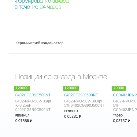
Ф
о
р
м
и
р
о
в
а
н
и
е
з
а
к
а
з
а
в
т
е
ч
е
н
и
е
2
4
ч
а
с
о
в
Керамический конденсатор
Позиции со склада в Москве
120000
120000
70000
0402CG3R9C500NT
0402CG390J500NT
CC0402JRNP
0402-NPO-50V- 3.9pF
0402-NPO-50V- 39.0pF
0402-NPO-50V
+/-0.25pF
5% 0402CG390J500NT
5%
0402CG3R9C500NT
CC0402JRNP
FENGHUA
FENGHUA
⃏
YAGEO
0,05231
⃏
⃏
0,07888
0,03737