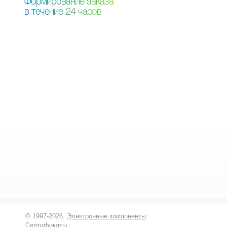
Ф
о
р
м
и
р
о
в
а
н
и
е
з
а
к
а
з
а
в
т
е
ч
е
н
и
е
2
4
ч
а
с
о
в
© 1997-2026,
Электронные компоненты
Сертификаты