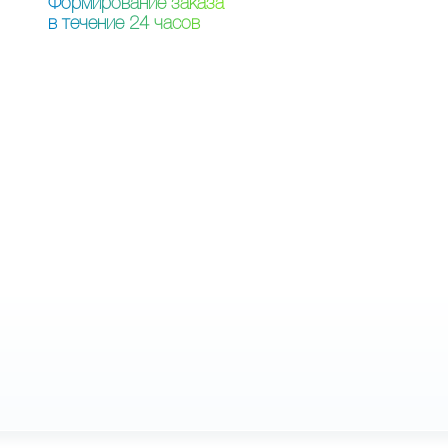
Ф
о
р
м
и
р
о
в
а
н
и
е
з
а
к
а
з
а
в
т
е
ч
е
н
и
е
2
4
ч
а
с
о
в