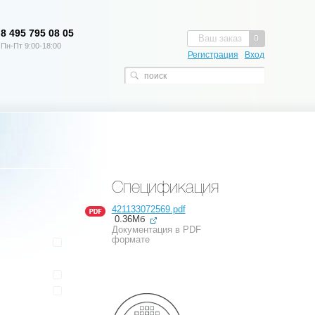
8 495 795 08 05
Ваш заказ
0
Пн-Пт 9:00-18:00
Регистрация
Вход
Спецификация
421133072569.pdf
0.36Мб
Документация в PDF
формате