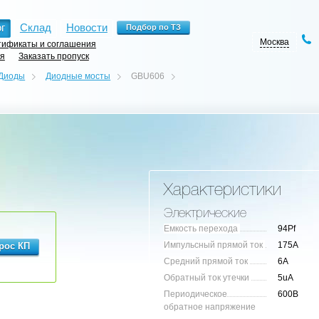
г
Склад
Новости
Москва
ификаты и соглашения
ия
Заказать пропуск
Диоды
Диодные мосты
GBU606
Характеристики
Электрические
Емкость перехода
94Pf
Импульсный прямой ток
175A
Средний прямой ток
6A
Обратный ток утечки
5uA
Периодическое
600В
обратное напряжение