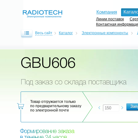
Компания
Катало
Линии поставок
Серт
Контактная информац
Весь сайт
Каталог
Электронные компоненты
GBU606
Под заказ со склада поставщика
Товар отгружается только
по предварительному заказу
по электронной почте
Ф
о
р
м
и
р
о
в
а
н
и
е
з
а
к
а
з
а
в
т
е
ч
е
н
и
е
2
4
ч
а
с
о
в