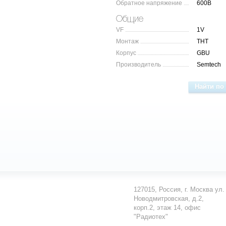
Обратное напряжение
600В
Общие
VF
1V
Монтаж
THT
Корпус
GBU
Производитель
Semtech
127015
,
Россия
,
г. Москва
ул.
Новодмитровская, д.2,
корп.2, этаж 14, офис
"Радиотех"