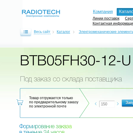
Компания
Катало
Линии поставок
Серт
Контактная информац
Весь сайт
Каталог
Электромеханические элемент
BTB05FH30-12-U
Под заказ со склада поставщика
Товар отгружается только
по предварительному заказу
по электронной почте
Ф
о
р
м
и
р
о
в
а
н
и
е
з
а
к
а
з
а
в
т
е
ч
е
н
и
е
2
4
ч
а
с
о
в