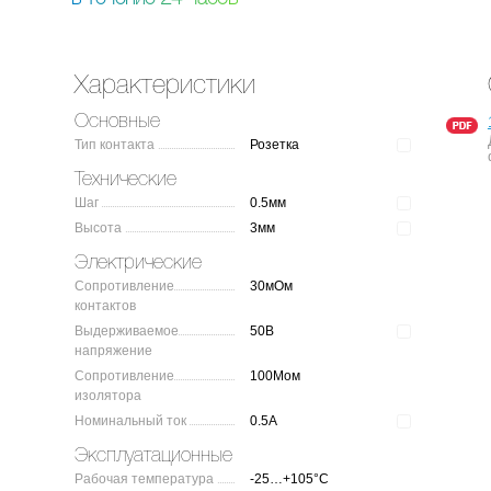
Характеристики
Основные
Тип контакта
Розетка
Технические
Шаг
0.5мм
Высота
3мм
Электрические
Сопротивление
30мОм
контактов
Выдерживаемое
50В
напряжение
Сопротивление
100Мом
изолятора
Номинальный ток
0.5А
Эксплуатационные
Рабочая температура
-25…+105°C