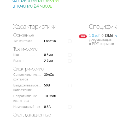
Ф
о
р
м
и
р
о
в
а
н
и
е
з
а
к
а
з
а
в
т
е
ч
е
н
и
е
2
4
ч
а
с
о
в
Характеристики
Специфик
Основные
1-3.pdf
0.13Мб
Документация
Тип контакта
Розетка
в PDF формате
Технические
Шаг
0.5мм
Высота
2.7мм
Электрические
Сопротивление
30мОм
контактов
Выдерживаемое
50В
напряжение
Сопротивление
100Мом
изолятора
Номинальный ток
0.5А
Эксплуатационные