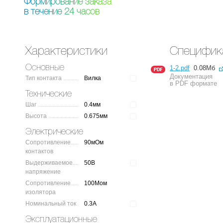
Ф
о
р
м
и
р
о
в
а
н
и
е
з
а
к
а
з
а
в
т
е
ч
е
н
и
е
2
4
ч
а
с
о
в
Характеристики
Специфик
Основные
1-2.pdf
0.08Мб
Документация
Тип контакта
Вилка
в PDF формате
Технические
Шаг
0.4мм
Высота
0.675мм
Электрические
Сопротивление
90мОм
контактов
Выдерживаемое
50В
напряжение
Сопротивление
100Мом
изолятора
Номинальный ток
0.3А
Эксплуатационные