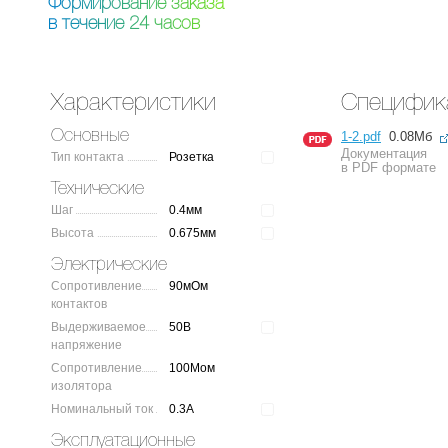
Ф
о
р
м
и
р
о
в
а
н
и
е
з
а
к
а
з
а
в
т
е
ч
е
н
и
е
2
4
ч
а
с
о
в
Характеристики
Специфик
Основные
1-2.pdf
0.08Мб
Документация
Тип контакта
Розетка
в PDF формате
Технические
Шаг
0.4мм
Высота
0.675мм
Электрические
Сопротивление
90мОм
контактов
Выдерживаемое
50В
напряжение
Сопротивление
100Мом
изолятора
Номинальный ток
0.3А
Эксплуатационные