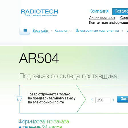
Компания
Катало
Линии поставок
Серт
Контактная информац
Весь сайт
Каталог
Электронные компоненты
AR504
Под заказ со склада поставщика
Товар отгружается только
по предварительному заказу
по электронной почте
Ф
о
р
м
и
р
о
в
а
н
и
е
з
а
к
а
з
а
в
т
е
ч
е
н
и
е
2
4
ч
а
с
о
в