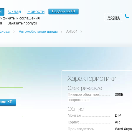
г
Склад
Новости
Москва
ификаты и соглашения
ия
Заказать пропуск
Диоды
Автомобильные диоды
AR504
Характеристики
Электрические
Пиковое обратное
300В
напряжение
Общие
Монтаж
DIP
Корпус
AR
Производитель
Wuxi Xuy