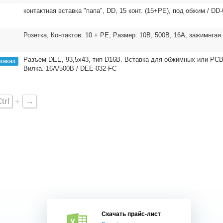
контактная вставка "папа", DD, 15 конт. (15+PE), под обжим / DD
Розетка, Контактов: 10 + PE, Размер: 10B, 500В, 16А, зажимнгая
Разъем DEE, 93,5x43, тип D16B. Вставка для обжимных или PCB 
заказ
Вилка. 16А/500В / DEE-032-FC
trl
+
→
Скачать прайс-лист