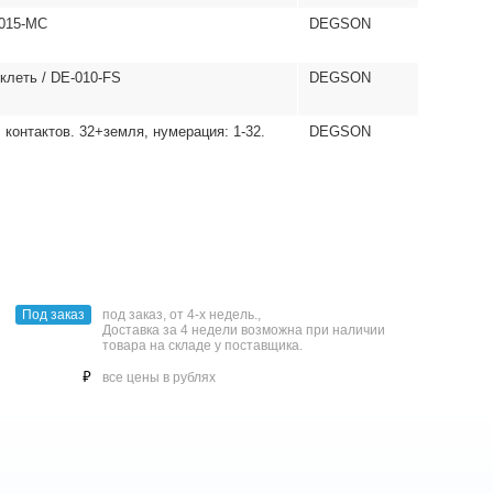
-015-MC
DEGSON
 клеть / DE-010-FS
DEGSON
контактов. 32+земля, нумерация: 1-32.
DEGSON
Под заказ
под заказ, от 4-х недель.,
Доставка за 4 недели возможна при наличии
товара на складе у поставщика.
⃏
все цены в рублях