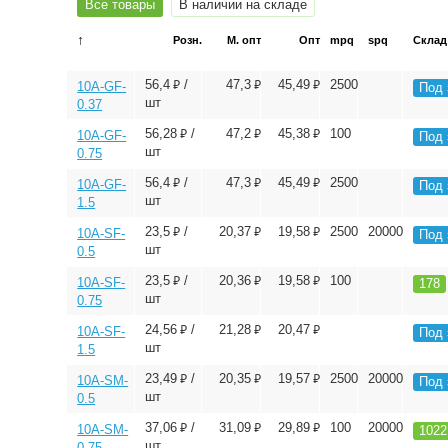
Все товары
В наличии на складе
↑
Розн.
М. опт
Опт
mpq
spq
Склад
⃏
⃏
⃏
56,4
/
47,3
45,49
2500
10A-GF-
Под 
шт
0.37
⃏
⃏
⃏
56,28
/
47,2
45,38
100
10A-GF-
Под 
шт
0.75
⃏
⃏
⃏
56,4
/
47,3
45,49
2500
10A-GF-
Под 
шт
1.5
⃏
⃏
⃏
23,5
/
20,37
19,58
2500
20000
10A-SF-
Под 
шт
0.5
⃏
⃏
⃏
23,5
/
20,36
19,58
100
10A-SF-
178
шт
0.75
⃏
⃏
⃏
24,56
/
21,28
20,47
10A-SF-
Под 
шт
1.5
⃏
⃏
⃏
23,49
/
20,35
19,57
2500
20000
10A-SM-
Под 
шт
0.5
⃏
⃏
⃏
37,06
/
31,09
29,89
100
20000
10A-SM-
1022
шт
0.75