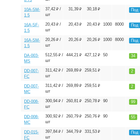
⃏
⃏
⃏
37,42
/
31,39
30,18
10A-SM-
Под 
шт
1.5
⃏
⃏
⃏
20,43
/
20,43
20,43
1000
8000
16A-SF-
Под 
шт
1.5
⃏
⃏
⃏
20,26
/
20,26
20,26
1000
8000
16A-SM-
Под 
шт
1.5
⃏
⃏
⃏
512,55
/
444,21
427,12
50
DA-003-
34
шт
MS
⃏
⃏
⃏
311,42
/
269,89
259,51
DD-007-
2
шт
FC
⃏
⃏
⃏
311,42
/
269,89
259,51
DD-007-
2
шт
MC
⃏
⃏
⃏
300,94
/
260,81
250,78
90
DD-008-
99
шт
FC
⃏
⃏
⃏
300,92
/
260,79
250,76
90
DD-008-
55
шт
MC
⃏
⃏
⃏
397,84
/
344,79
331,53
DD-015-
Под 
шт
FC