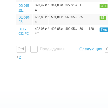
⃏
⃏
⃏
393,49
/
341,03
327,91
1
DD-015-
391
шт
MC
⃏
⃏
⃏
682,86
/
591,81
569,05
35
DE-010-
81
шт
FS
⃏
⃏
⃏
492,05
/
492,05
492,05
30
120
DEE-
Под 
шт
032-FC
Ctrl
+
←
Предыдущая
Следующая
C
1
2