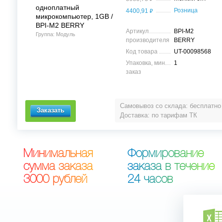
одноплатный
⃏
Розница
4400,91
микрокомпьютер, 1GB /
BPI-M2 BERRY
Артикул
BPI-M2
Группа: Модуль
производителя
BERRY
Код товара
UT-00098568
Упаковка, мин.
1
заказ
Самовывоз со склада: бесплатно
Доставка: по тарифам ТК
М
и
н
и
м
а
л
ь
н
а
я
Ф
о
р
м
и
р
о
в
а
н
и
е
с
у
м
м
а
з
а
к
а
з
а
з
а
к
а
з
а
в
т
е
ч
е
н
и
е
3
0
0
0
р
у
б
л
е
й
2
4
ч
а
с
о
в