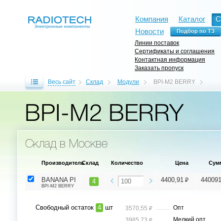
Компания
Каталог
С
Новости
Линии поставок
Сертификаты и соглашения
Контактная информация
Заказать пропуск
Весь сайт
Склад
Модули
BPI-M2 BERRY
BPI-M2 BERRY
Склад в Москве
Производитель
Склад
Количество
Цена
Сум
⃏
BANANA PI
4400,91
44009
4
BPI-M2 BERRY
Свободный остаток
4
шт
⃏
Опт
3570,55
⃏
Мелкий опт
3985,73