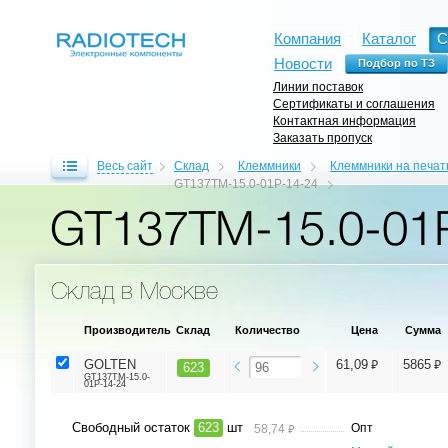
Компания
Каталог
С
Новости
Линии поставок
Сертификаты и соглашения
Контактная информация
Заказать пропуск
Весь сайт
Склад
Клеммники
Клеммники на печат
GT137TM-15.0-01P-14-24
GT137TM-15.0-01
Склад в Москве
Производитель
Склад
Количество
Цена
Сумма
⃏
⃏
GOLTEN
61,09
5865
623
GT137TM-15.0-
01P-14-24
Свободный остаток
623
шт
⃏
Опт
58,74