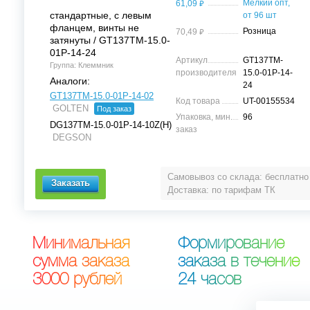
⃏
Мелкий опт,
61,09
стандартные, с левым
от 96 шт
фланцем, винты не
⃏
Розница
70,49
затянуты / GT137TM-15.0-
01P-14-24
Артикул
GT137TM-
Группа: Клеммник
производителя
15.0-01P-14-
Аналоги:
24
GT137TM-15.0-01P-14-02
Код товара
UT-00155534
GOLTEN
Под заказ
Упаковка, мин.
96
DG137TM-15.0-01P-14-10Z(H)
заказ
DEGSON
Самовывоз со склада: бесплатно
Доставка: по тарифам ТК
М
и
н
и
м
а
л
ь
н
а
я
Ф
о
р
м
и
р
о
в
а
н
и
е
с
у
м
м
а
з
а
к
а
з
а
з
а
к
а
з
а
в
т
е
ч
е
н
и
е
3
0
0
0
р
у
б
л
е
й
2
4
ч
а
с
о
в