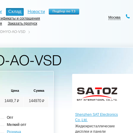
г
Склад
Новости
Москва
ификаты и соглашения
ия
Заказать пропуск
0DHYO-AO-VSD
O-AO-VSD
Цена
Сумма
⃏
⃏
1449,7
144970
Shenzhen SAT Electronics
Опт
Co.,Ltd.
Мелкий опт
Жидкокристаллические
дисплеи и панели
Розница