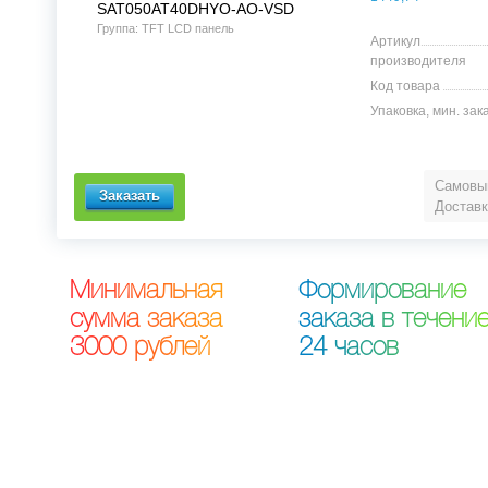
SAT050AT40DHYO-AO-VSD
Группа: TFT LCD панель
Артикул
производителя
Код товара
Упаковка, мин. зак
Самовыв
Доставк
М
и
н
и
м
а
л
ь
н
а
я
Ф
о
р
м
и
р
о
в
а
н
и
е
с
у
м
м
а
з
а
к
а
з
а
з
а
к
а
з
а
в
т
е
ч
е
н
и
3
0
0
0
р
у
б
л
е
й
2
4
ч
а
с
о
в