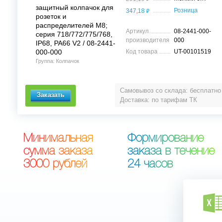
защитный колпачок для
⃏
Розница
347,18
розеток и
распределителей M8;
Артикул
08-2441-000-
серия 718/772/775/768,
производителя
000
IP68, PA66 V2 / 08-2441-
000-000
Код товара
UT-00101519
Группа: Колпачок
Самовывоз со склада: бесплатно
Доставка: по тарифам ТК
М
и
н
и
м
а
л
ь
н
а
я
Ф
о
р
м
и
р
о
в
а
н
и
е
с
у
м
м
а
з
а
к
а
з
а
з
а
к
а
з
а
в
т
е
ч
е
н
и
е
3
0
0
0
р
у
б
л
е
й
2
4
ч
а
с
о
в