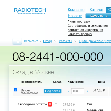
Компания
Каталог
С
Новости
Линии поставок
Сертификаты и соглашения
Контактная информация
Заказать пропуск
Весь сайт
Склад
Разъемы
Цилиндрические (Кру
08-2441-000-000
Склад в Москве
Производитель
Склад
Количество
Цена
⃏
Binder
347,18
Под заказ
08-2441-000-000
Свободный остаток
0
шт
⃏
Опт
279,99
⃏
Мелкий опт
291,19