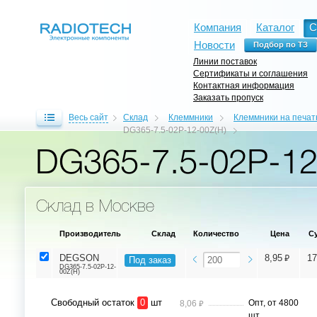
Компания
Каталог
С
Новости
Линии поставок
Сертификаты и соглашения
Контактная информация
Заказать пропуск
Весь сайт
Склад
Клеммники
Клеммники на печат
DG365-7.5-02P-12-00Z(H)
DG365-7.5-02P-12
Склад в Москве
Производитель
Склад
Количество
Цена
С
⃏
DEGSON
8,95
17
Под заказ
DG365-7.5-02P-12-
00Z(H)
Свободный остаток
0
шт
⃏
Опт, от 4800
8,06
шт.