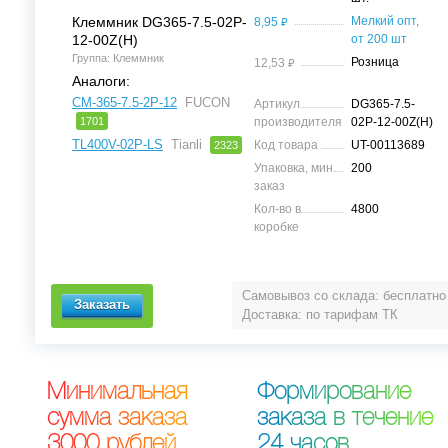
⃏
Клеммник DG365-7.5-02P-
Мелкий опт,
8,95
12-00Z(H)
от 200 шт
Группа: Клеммник
⃏
Розница
12,53
Аналоги:
CM-365-7.5-2P-12
FUCON
Артикул
DG365-7.5-
1701
производителя
02P-12-00Z(H)
TL400V-02P-LS
Tianli
Код товара
UT-00113689
2323
Упаковка, мин.
200
заказ
Кол-во в
4800
коробке
Самовывоз со склада: бесплатно
Доставка: по тарифам ТК
М
и
н
и
м
а
л
ь
н
а
я
Ф
о
р
м
и
р
о
в
а
н
и
е
с
у
м
м
а
з
а
к
а
з
а
з
а
к
а
з
а
в
т
е
ч
е
н
и
е
3
0
0
0
р
у
б
л
е
й
2
4
ч
а
с
о
в