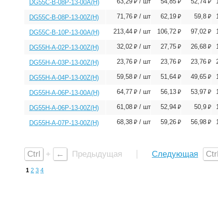
⃏
⃏
⃏
63,29
/ шт
54,85
52,74
DG55C-B-08P-13-00A(H)
⃏
⃏
⃏
71,76
/ шт
62,19
59,8
DG55C-B-08P-13-00Z(H)
⃏
⃏
⃏
213,44
/ шт
106,72
97,02
DG55C-B-10P-13-00A(H)
⃏
⃏
⃏
32,02
/ шт
27,75
26,68
DG55H-A-02P-13-00Z(H)
⃏
⃏
⃏
23,76
/ шт
23,76
23,76
DG55H-A-03P-13-00Z(H)
⃏
⃏
⃏
59,58
/ шт
51,64
49,65
DG55H-A-04P-13-00Z(H)
⃏
⃏
⃏
64,77
/ шт
56,13
53,97
DG55H-A-06P-13-00A(H)
⃏
⃏
⃏
61,08
/ шт
52,94
50,9
DG55H-A-06P-13-00Z(H)
⃏
⃏
⃏
68,38
/ шт
59,26
56,98
DG55H-A-07P-13-00Z(H)
Ctrl
+
←
Предыдущая
Следующая
Ctr
1
2
3
4