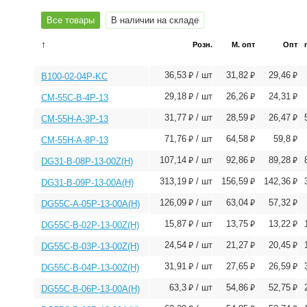
Все товары
В наличии на складе
↑
Розн.
М. опт
Опт
⃏
⃏
⃏
36,53
/ шт
31,82
29,46
B100-02-04P-KC
⃏
⃏
⃏
29,18
/ шт
26,26
24,31
CM-55C-B-4P-13
⃏
⃏
⃏
31,77
/ шт
28,59
26,47
CM-55H-A-3P-13
⃏
⃏
⃏
71,76
/ шт
64,58
59,8
CM-55H-A-8P-13
⃏
⃏
⃏
107,14
/ шт
92,86
89,28
DG31-B-08P-13-00Z(H)
⃏
⃏
⃏
313,19
/ шт
156,59
142,36
DG31-B-09P-13-00A(H)
⃏
⃏
⃏
126,09
/ шт
63,04
57,32
DG55C-A-05P-13-00A(H)
⃏
⃏
⃏
15,87
/ шт
13,75
13,22
DG55C-B-02P-13-00Z(H)
⃏
⃏
⃏
24,54
/ шт
21,27
20,45
DG55C-B-03P-13-00Z(H)
⃏
⃏
⃏
31,91
/ шт
27,65
26,59
DG55C-B-04P-13-00Z(H)
⃏
⃏
⃏
63,3
/ шт
54,86
52,75
DG55C-B-06P-13-00A(H)