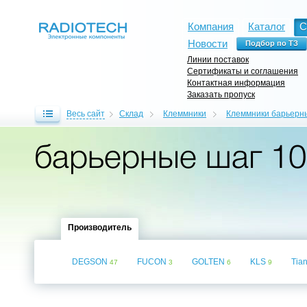
Компания
Каталог
С
Новости
Линии поставок
Сертификаты и соглашения
Контактная информация
Заказать пропуск
Весь сайт
Склад
Клеммники
Клеммники барьерн
барьерные шаг 1
Производитель
DEGSON
FUCON
GOLTEN
KLS
Tian
47
3
6
9