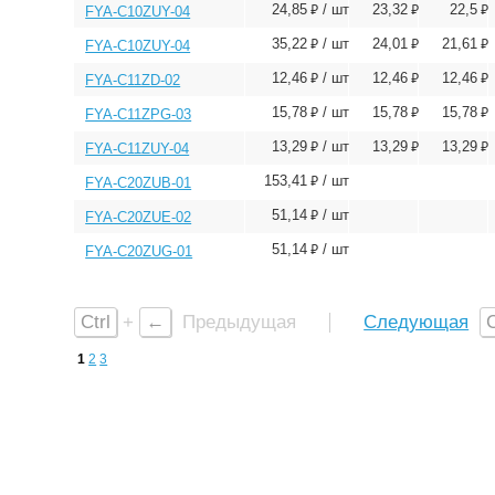
⃏
⃏
⃏
24,85
/ шт
23,32
22,5
FYA-C10ZUY-04
⃏
⃏
⃏
35,22
/ шт
24,01
21,61
FYA-C10ZUY-04
⃏
⃏
⃏
12,46
/ шт
12,46
12,46
FYA-C11ZD-02
⃏
⃏
⃏
15,78
/ шт
15,78
15,78
FYA-C11ZPG-03
⃏
⃏
⃏
13,29
/ шт
13,29
13,29
FYA-C11ZUY-04
⃏
153,41
/ шт
FYA-C20ZUB-01
⃏
51,14
/ шт
FYA-C20ZUE-02
⃏
51,14
/ шт
FYA-C20ZUG-01
Ctrl
+
←
Предыдущая
Следующая
C
1
2
3