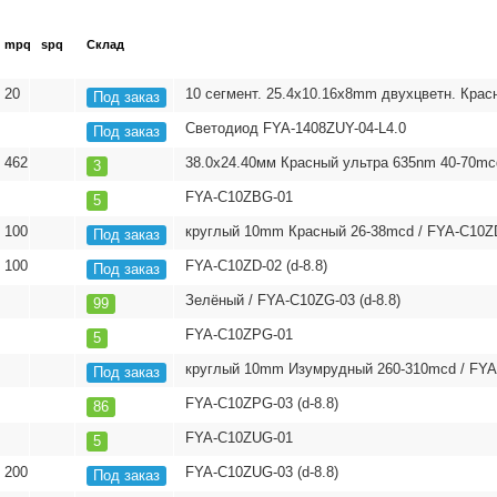
mpq
spq
Склад
20
10 сегмент. 25.4x10.16x8mm двухцветн. Кра
Под заказ
Светодиод FYA-1408ZUY-04-L4.0
Под заказ
462
38.0x24.40мм Красный ультра 635nm 40-70mc
3
FYA-C10ZBG-01
5
100
круглый 10mm Красный 26-38mcd / FYA-C10ZD
Под заказ
100
FYA-C10ZD-02 (d-8.8)
Под заказ
Зелёный / FYA-C10ZG-03 (d-8.8)
99
FYA-C10ZPG-01
5
круглый 10mm Изумрудный 260-310mcd / FYA-
Под заказ
FYA-C10ZPG-03 (d-8.8)
86
FYA-C10ZUG-01
5
200
FYA-C10ZUG-03 (d-8.8)
Под заказ