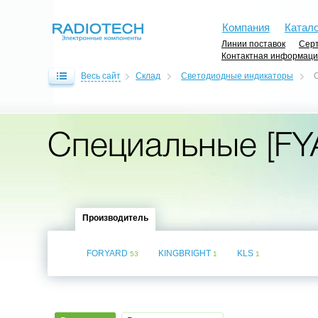
Компания
Катало
Линии поставок
Серт
Контактная информац
Весь сайт
Склад
Светодиодные индикаторы
Специальные [FY
Производитель
FORYARD
KINGBRIGHT
KLS
53
1
1