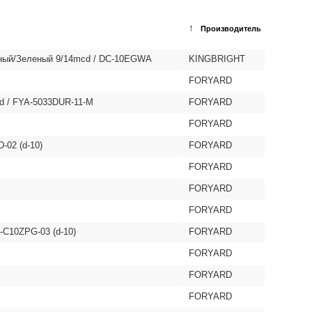
↑
Производитель
сный/Зеленый 9/14mcd / DC-10EGWA
KINGBRIGHT
FORYARD
d / FYA-5033DUR-11-M
FORYARD
FORYARD
-02 (d-10)
FORYARD
FORYARD
FORYARD
FORYARD
C10ZPG-03 (d-10)
FORYARD
FORYARD
FORYARD
FORYARD