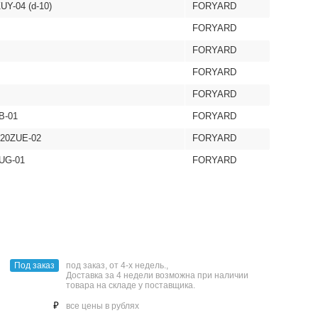
Y-04 (d-10)
FORYARD
FORYARD
FORYARD
FORYARD
FORYARD
B-01
FORYARD
C20ZUE-02
FORYARD
ZUG-01
FORYARD
Под заказ
под заказ, от 4-х недель.,
Доставка за 4 недели возможна при наличии
товара на складе у поставщика.
⃏
все цены в рублях