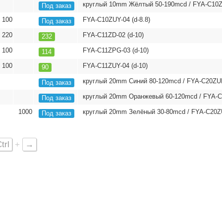
круглый 10mm Жёлтый 50-190mcd / FYA-C10ZU
Под заказ
100
FYA-C10ZUY-04 (d-8.8)
Под заказ
220
FYA-C11ZD-02 (d-10)
232
100
FYA-C11ZPG-03 (d-10)
114
100
FYA-C11ZUY-04 (d-10)
90
круглый 20mm Синий 80-120mcd / FYA-C20ZU
Под заказ
круглый 20mm Оранжевый 60-120mcd / FYA-
Под заказ
1000
круглый 20mm Зелёный 30-80mcd / FYA-C20
Под заказ
trl
+
→