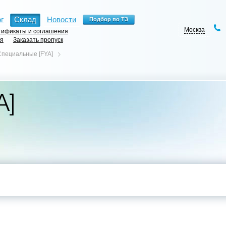
г
Склад
Новости
Москва
ификаты и соглашения
ия
Заказать пропуск
Специальные [FYA]
A]