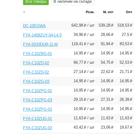
Все товары
В наличии на складе
↑
Розн.
М. опт
Опт
⃏
⃏
⃏
642,98
/ шт
539,28
518,53
DC-10EGWA
⃏
⃏
⃏
34,96
/ шт
28,66
27,5
FYA-1408ZUY-04-L4.0
⃏
⃏
⃏
119,41
/ шт
91,84
83,53
FYA-5033DUR-11-M
⃏
⃏
⃏
14,95
/ шт
14,95
14,95
FYA-C10ZBG-01
⃏
⃏
⃏
66,77
/ шт
54,75
52,53
FYA-C10ZD-02
⃏
⃏
⃏
27,14
/ шт
22,62
21,71
FYA-C10ZD-02
⃏
⃏
⃏
14,95
/ шт
14,95
14,95
FYA-C10ZG-03
⃏
⃏
⃏
14,95
/ шт
14,95
14,95
FYA-C10ZPG-01
⃏
⃏
⃏
29,15
/ шт
27,31
26,39
FYA-C10ZPG-03
⃏
⃏
⃏
14,95
/ шт
14,95
14,95
FYA-C10ZPG-03
⃏
⃏
⃏
11,63
/ шт
11,63
11,63
FYA-C10ZUG-01
⃏
⃏
⃏
43,42
/ шт
23,06
19,67
FYA-C10ZUG-03