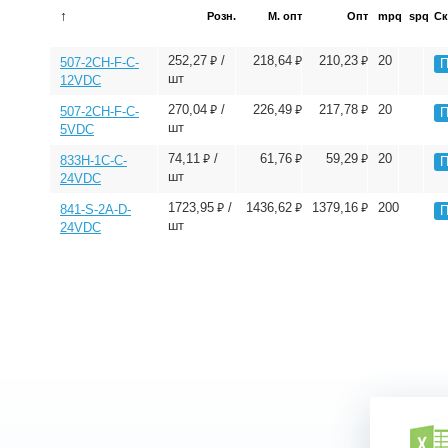
↑
Розн.
М. опт
Опт
mpq
spq
Ск
⃏
⃏
⃏
252,27
/
218,64
210,23
20
507-2CH-F-C-
П
шт
12VDC
⃏
⃏
⃏
270,04
/
226,49
217,78
20
507-2CH-F-C-
П
шт
5VDC
⃏
⃏
⃏
74,11
/
61,76
59,29
20
833H-1C-C-
П
шт
24VDC
⃏
⃏
⃏
1723,95
/
1436,62
1379,16
200
841-S-2A-D-
П
шт
24VDC