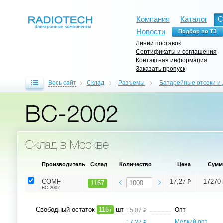
Компания
Каталог
С
Новости
Линии поставок
Сертификаты и соглашения
Контактная информация
Заказать пропуск
Весь сайт
Склад
Разъемы
Батарейные отсеки и
BC-2002
Склад в Москве
Производитель
Склад
Количество
Цена
Сумм
⃏
COMF
17,27
17270
1167
BC-2002
Свободный остаток
1167
шт
⃏
Опт
15,07
⃏
Мелкий опт,
17,27