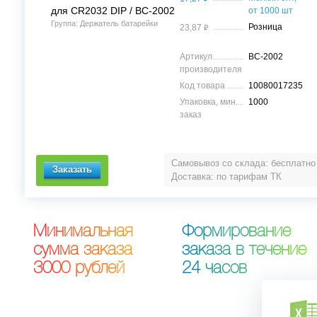
для CR2032 DIP / BC-2002
от 1000 шт
Группа: Держатель батарейки
⃏
Розница
23,87
Артикул
BC-2002
производителя
Код товара
10080017235
Упаковка, мин.
1000
заказ
Самовывоз со склада: бесплатно
Доставка: по тарифам ТК
М
и
н
и
м
а
л
ь
н
а
я
Ф
о
р
м
и
р
о
в
а
н
и
е
с
у
м
м
а
з
а
к
а
з
а
з
а
к
а
з
а
в
т
е
ч
е
н
и
е
3
0
0
0
р
у
б
л
е
й
2
4
ч
а
с
о
в