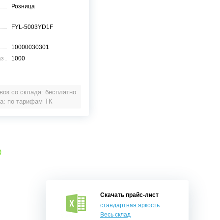
Розница
FYL-5003YD1F
10000030301
аз
1000
оз со склада: бесплатно
а: по тарифам ТК
е
Скачать прайс-лист
стандартная яркость
Весь склад