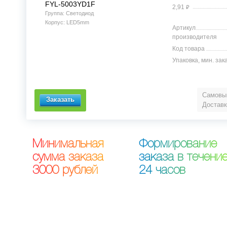
FYL-5003YD1F
⃏
2,91
Группа: Светодиод
Корпус: LED5mm
Артикул
производителя
Код товара
Упаковка, мин. зак
Самовыв
Доставк
М
и
н
и
м
а
л
ь
н
а
я
Ф
о
р
м
и
р
о
в
а
н
и
е
с
у
м
м
а
з
а
к
а
з
а
з
а
к
а
з
а
в
т
е
ч
е
н
и
3
0
0
0
р
у
б
л
е
й
2
4
ч
а
с
о
в