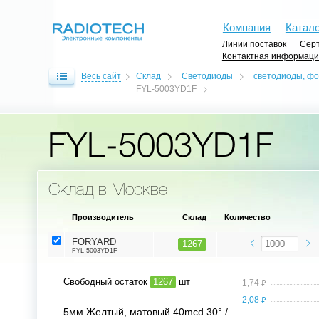
Компания
Катало
Линии поставок
Серт
Контактная информац
Весь сайт
Склад
Светодиоды
светодиоды, ф
FYL-5003YD1F
FYL-5003YD1F
Склад в Москве
Производитель
Склад
Количество
FORYARD
1267
FYL-5003YD1F
Свободный остаток
1267
шт
⃏
1,74
⃏
2,08
5мм Желтый, матовый 40mcd 30° /