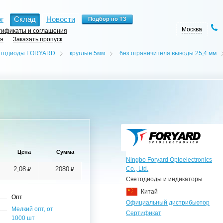
г
Склад
Новости
Москва
ификаты и соглашения
ия
Заказать пропуск
отодиоды FORYARD
круглые 5мм
без ограничителя выводы 25,4 мм
Цена
Сумма
Ningbo Foryard Optoelectronics
⃏
⃏
2,08
2080
Co., Ltd.
Светодиоды и индикаторы
Китай
Опт
Официальный дистрибьютор
Мелкий опт, от
Сертификат
1000 шт