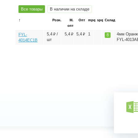
Все товары
В наличии на складе
↑
Розн.
М.
Опт
mpq
spq
Склад
опт
⃏
⃏
⃏
5,4
/
5,4
5,4
1
4мм Оранже
FYL-
8
шт
FYL-4013A
4014EC1B