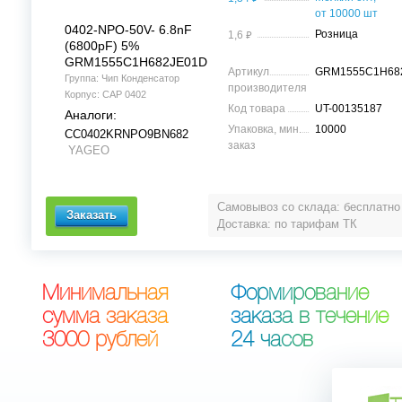
от 10000 шт
0402-NPO-50V- 6.8nF
⃏
Розница
1,6
(6800pF) 5%
GRM1555C1H682JE01D
Артикул
GRM1555C1H68
Группа: Чип Конденсатор
производителя
Корпус: CAP 0402
Код товара
UT-00135187
Аналоги:
Упаковка, мин.
10000
CC0402KRNPO9BN682
заказ
YAGEO
Самовывоз со склада: бесплатно
Доставка: по тарифам ТК
М
и
н
и
м
а
л
ь
н
а
я
Ф
о
р
м
и
р
о
в
а
н
и
е
с
у
м
м
а
з
а
к
а
з
а
з
а
к
а
з
а
в
т
е
ч
е
н
и
е
3
0
0
0
р
у
б
л
е
й
2
4
ч
а
с
о
в