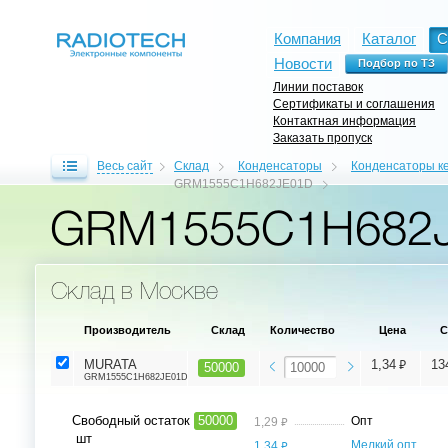
Компания
Каталог
С
Новости
Линии поставок
Сертификаты и соглашения
Контактная информация
Заказать пропуск
Весь сайт
Склад
Конденсаторы
Конденсаторы к
GRM1555C1H682JE01D
GRM1555C1H682
Склад в Москве
Производитель
Склад
Количество
Цена
С
⃏
MURATA
1,34
13
50000
GRM1555C1H682JE01D
Свободный остаток
50000
⃏
Опт
1,29
шт
⃏
Мелкий опт,
1,34