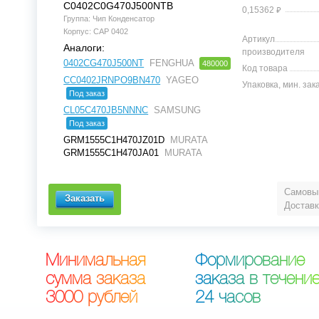
C0402C0G470J500NTB
⃏
0,15362
Группа: Чип Конденсатор
Корпус: CAP 0402
Артикул
Аналоги:
производителя
0402CG470J500NT
FENGHUA
480000
Код товара
CC0402JRNPO9BN470
YAGEO
Упаковка, мин. зак
Под заказ
CL05C470JB5NNNC
SAMSUNG
Под заказ
GRM1555C1H470JZ01D
MURATA
GRM1555C1H470JA01
MURATA
Самовыв
Доставк
М
и
н
и
м
а
л
ь
н
а
я
Ф
о
р
м
и
р
о
в
а
н
и
е
с
у
м
м
а
з
а
к
а
з
а
з
а
к
а
з
а
в
т
е
ч
е
н
и
3
0
0
0
р
у
б
л
е
й
2
4
ч
а
с
о
в