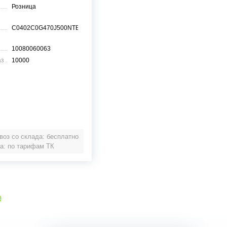
Розница
C0402C0G470J500NTB
10080060063
аз
10000
оз со склада: бесплатно
а: по тарифам ТК
е