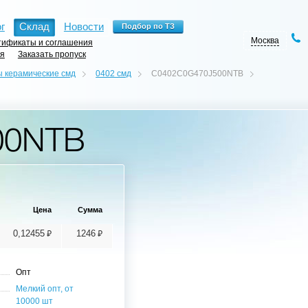
г
Склад
Новости
Москва
ификаты и соглашения
ия
Заказать пропуск
 керамические смд
0402 смд
C0402C0G470J500NTB
00NTB
Цена
Сумма
⃏
⃏
0,12455
1246
Опт
Мелкий опт, от
10000 шт