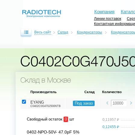
Компания
Катало
Линии поставок
Серт
Контактная информац
Весь сайт
Склад
Конденсаторы
Конденсаторы
C0402C0G470J5
Склад в Москве
Производитель
Склад
Количество
EYANG
Под заказ
C0402C0G470J500NTB
Свободный остаток
0
шт
⃏
0,11957
⃏
0,12455
0402-NPO-50V- 47.0pF 5%