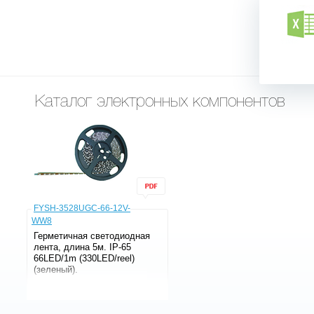
Каталог электронных компонентов
FYSH-3528UGC-66-12V-
WW8
Герметичная светодиодная
лента, длина 5м. IP-65
66LED/1m (330LED/reel)
(зеленый).