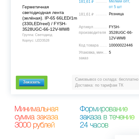
⃏
Мелкий опт,
181,61
Герметичная
от 5 шт
светодиодная лента
⃏
Розница
181,61
(зелёная). IP-65 66LED/1m
(330LED/reel) / FYSH-
Артикул
FYSH-
3528UGC-66-12V-WW8
производителя
3528UGC-66-
Группа: Светодиод
12V-WW8
Корпус: LED3528
Код товара
10000022446
Упаковка, мин.
5
заказ
Самовывоз со склада: бесплатно
Доставка: по тарифам ТК
М
и
н
и
м
а
л
ь
н
а
я
Ф
о
р
м
и
р
о
в
а
н
и
е
с
у
м
м
а
з
а
к
а
з
а
з
а
к
а
з
а
в
т
е
ч
е
н
и
е
3
0
0
0
р
у
б
л
е
й
2
4
ч
а
с
о
в