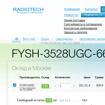
Компания
Каталог
С
Новости
Линии поставок
Сертификаты и соглашения
Контактная информация
Заказать пропуск
Весь сайт
Склад
Светодиоды
светодиоды, фот
FYSH-3528UGC-66-12V-WW8
FYSH-3528UGC-6
Склад в Москве
Производитель
Склад
Количество
Цена
Сумма
⃏
⃏
FORYARD
181,61
908
130
FYSH-3528UGC-
66-12V-WW8
Свободный остаток
130
шт
⃏
Опт
181,61