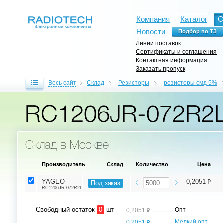
Компания
Каталог
С
Новости
Линии поставок
Сертификаты и соглашения
Контактная информация
Заказать пропуск
Весь сайт
Склад
Резисторы
резисторы смд 5%
RC1206JR-072R2
Склад в Москве
Производитель
Склад
Количество
Цена
⃏
YAGEO
0,2051
Под заказ
RC1206JR-072R2L
Свободный остаток
0
шт
⃏
Опт
0,2051
⃏
Мелкий опт,
0,2051