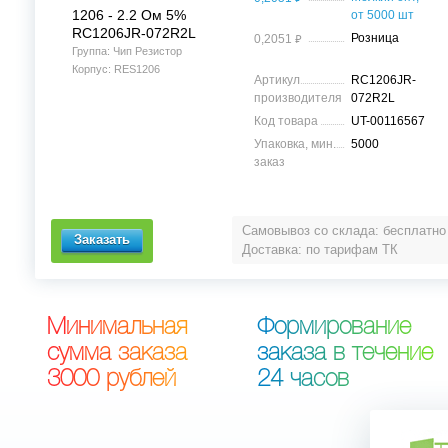
1206 - 2.2 Ом 5%
от 5000 шт
RC1206JR-072R2L
⃏
Розница
0,2051
Группа: Чип Резистор
Корпус: RES1206
Артикул
RC1206JR-
производителя
072R2L
Код товара
UT-00116567
Упаковка, мин.
5000
заказ
Самовывоз со склада: бесплатно
Доставка: по тарифам ТК
М
и
н
и
м
а
л
ь
н
а
я
Ф
о
р
м
и
р
о
в
а
н
и
е
с
у
м
м
а
з
а
к
а
з
а
з
а
к
а
з
а
в
т
е
ч
е
н
и
е
3
0
0
0
р
у
б
л
е
й
2
4
ч
а
с
о
в