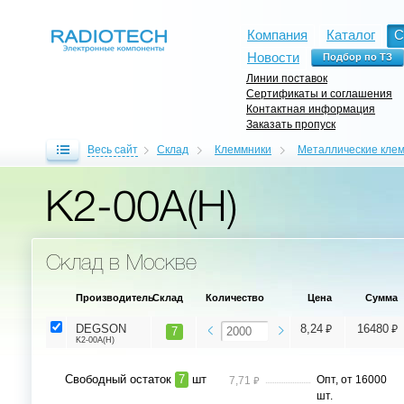
Компания
Каталог
С
Новости
Линии поставок
Сертификаты и соглашения
Контактная информация
Заказать пропуск
Весь сайт
Склад
Клеммники
Металлические кле
K2-00A(H)
Склад в Москве
Производитель
Склад
Количество
Цена
Сумма
⃏
⃏
DEGSON
8,24
16480
7
K2-00A(H)
Свободный остаток
7
шт
⃏
Опт, от 16000
7,71
шт.