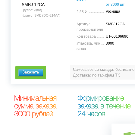
SMBJ 12CA
от 3000 шт
Группа: Диод
⃏
Розница
2,58
Корпус: SMB (DO-214AA)
Артикул
SMBJ12CA
производителя
Код товара
UT-00106690
Упаковка, мин.
3000
заказ
Самовывоз со склада: бесплатно
Доставка: по тарифам ТК
М
и
н
и
м
а
л
ь
н
а
я
Ф
о
р
м
и
р
о
в
а
н
и
е
с
у
м
м
а
з
а
к
а
з
а
з
а
к
а
з
а
в
т
е
ч
е
н
и
е
3
0
0
0
р
у
б
л
е
й
2
4
ч
а
с
о
в