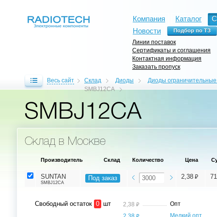
Компания
Каталог
С
Новости
Линии поставок
Сертификаты и соглашения
Контактная информация
Заказать пропуск
Весь сайт
Склад
Диоды
Диоды ограничительны
SMBJ12CA
SMBJ12CA
Склад в Москве
Производитель
Склад
Количество
Цена
С
⃏
SUNTAN
2,38
71
Под заказ
SMBJ12CA
Свободный остаток
0
шт
⃏
Опт
2,38
⃏
Мелкий опт,
2,38