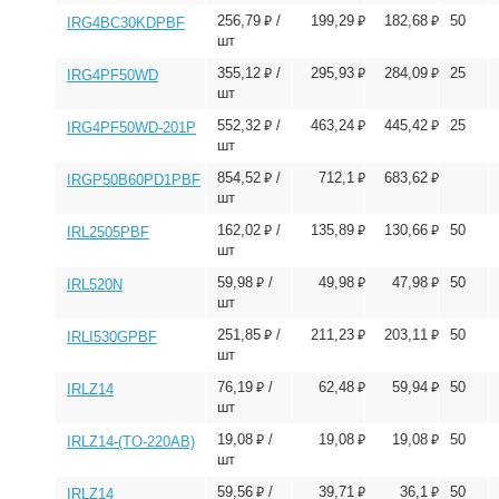
⃏
⃏
⃏
256,79
/
199,29
182,68
50
IRG4BC30KDPBF
шт
⃏
⃏
⃏
355,12
/
295,93
284,09
25
IRG4PF50WD
шт
⃏
⃏
⃏
552,32
/
463,24
445,42
25
IRG4PF50WD-201P
шт
⃏
⃏
⃏
854,52
/
712,1
683,62
IRGP50B60PD1PBF
шт
⃏
⃏
⃏
162,02
/
135,89
130,66
50
IRL2505PBF
шт
⃏
⃏
⃏
59,98
/
49,98
47,98
50
IRL520N
шт
⃏
⃏
⃏
251,85
/
211,23
203,11
50
IRLI530GPBF
шт
⃏
⃏
⃏
76,19
/
62,48
59,94
50
IRLZ14
шт
⃏
⃏
⃏
19,08
/
19,08
19,08
50
IRLZ14-(TO-220AB)
шт
⃏
⃏
⃏
59,56
/
39,71
36,1
50
IRLZ14