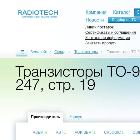
Компания
Каталог
С
Новости
Линии поставок
Сертификаты и соглашения
Контактная информация
Заказать пропуск
Весь сайт
Склад
Транзисторы
Транзисторы TO-9
Транзисторы TO-9
247, стр. 19
Производитель
Корпус
ASEMI
AST
AUK SEMI
CALOGIC
CDI
6
1
4
1