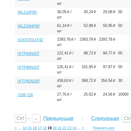
шт
⃏
⃏
⃏
36,05
/
30,24
29,08
50
IRLZ14PBF
шт
⃏
⃏
⃏
61,14
/
52,98
50,95
50
IRLZ34NPBF
шт
⃏
⃏
⃏
2393,78
/
2393,78
2393,78
IV2Q07014T4Z
шт
⃏
⃏
⃏
122,41
/
98,72
94,77
50
IXTP60N10T
шт
⃏
⃏
⃏
126,41
/
101,95
97,87
50
IXTP80N10T
шт
⃏
⃏
⃏
439,63
/
368,72
354,54
30
IXTQ82N25P
шт
⃏
⃏
⃏
27,76
/
25,62
24,56
10000
J109,126
шт
Ctrl
+
←
Предыдущая
Следующая
Ctr
<
...
14
15
16
17
18
19
20
21
22
23
24
...
>
Показать все