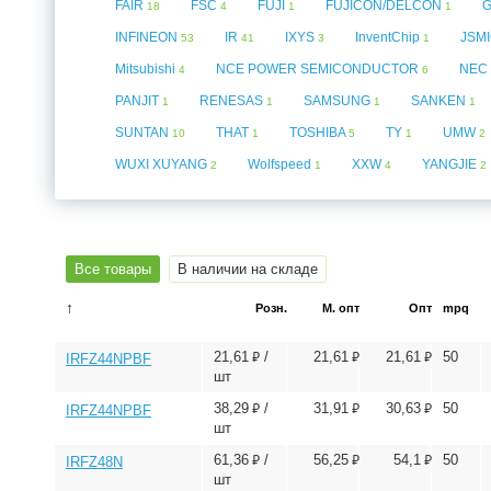
FAIR
FSC
FUJI
FUJICON/DELCON
18
4
1
1
INFINEON
IR
IXYS
InventChip
JSM
53
41
3
1
Mitsubishi
NCE POWER SEMICONDUCTOR
NEC
4
6
PANJIT
RENESAS
SAMSUNG
SANKEN
1
1
1
1
SUNTAN
THAT
TOSHIBA
TY
UMW
10
1
5
1
2
WUXI XUYANG
Wolfspeed
XXW
YANGJIE
2
1
4
2
Все товары
В наличии на складе
↑
Розн.
М. опт
Опт
mpq
⃏
⃏
⃏
21,61
/
21,61
21,61
50
IRFZ44NPBF
шт
⃏
⃏
⃏
38,29
/
31,91
30,63
50
IRFZ44NPBF
шт
⃏
⃏
⃏
61,36
/
56,25
54,1
50
IRFZ48N
шт