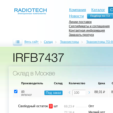
Компания
Каталог
С
Новости
Линии поставок
Сертификаты и соглашения
Контактная информация
Заказать пропуск
Весь сайт
Склад
Транзисторы
Транзисторы TO-9
IRFB7437
Склад в Москве
Производитель
Склад
Количество
Цена
⃏
IR
88,01
8
Под заказ
IRFB7437
Свободный остаток
0
шт
⃏
Опт
69,23
⃏
Мелкий опт
72,16