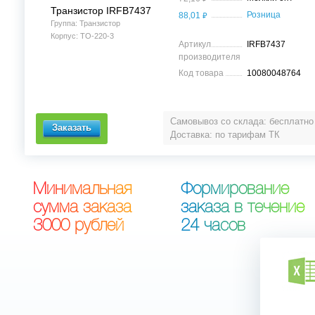
Транзистор IRFB7437
⃏
Розница
88,01
Группа: Транзистор
Корпус: TO-220-3
Артикул
IRFB7437
производителя
Код товара
10080048764
Самовывоз со склада: бесплатно
Доставка: по тарифам ТК
М
и
н
и
м
а
л
ь
н
а
я
Ф
о
р
м
и
р
о
в
а
н
и
е
с
у
м
м
а
з
а
к
а
з
а
з
а
к
а
з
а
в
т
е
ч
е
н
и
е
3
0
0
0
р
у
б
л
е
й
2
4
ч
а
с
о
в