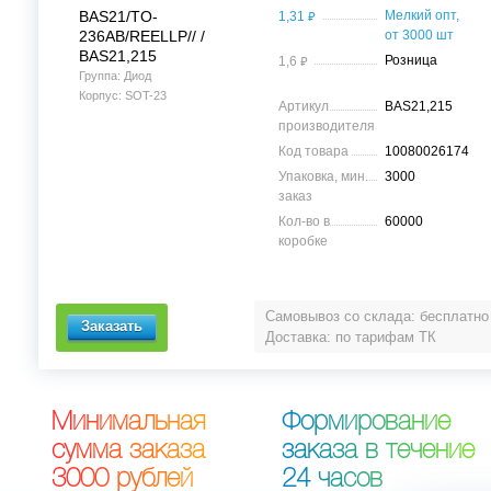
⃏
BAS21/TO-
Мелкий опт,
1,31
236AB/REELLP// /
от 3000 шт
BAS21,215
⃏
Розница
1,6
Группа: Диод
Корпус: SOT-23
Артикул
BAS21,215
производителя
Код товара
10080026174
Упаковка, мин.
3000
заказ
Кол-во в
60000
коробке
Самовывоз со склада: бесплатно
Доставка: по тарифам ТК
М
и
н
и
м
а
л
ь
н
а
я
Ф
о
р
м
и
р
о
в
а
н
и
е
с
у
м
м
а
з
а
к
а
з
а
з
а
к
а
з
а
в
т
е
ч
е
н
и
е
3
0
0
0
р
у
б
л
е
й
2
4
ч
а
с
о
в