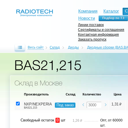
Компания
Каталог
С
Новости
Линии поставок
Сертификаты и соглашения
Контактная информация
Заказать пропуск
Весь сайт
Склад
Диоды
Диодные сборки (BAS.BA
BAS21,215
Склад в Москве
Производитель
Склад
Количество
Цена
⃏
NXP/NEXPERIA
1,31
Под заказ
BAS21,215
Свободный остаток
0
шт
⃏
Опт, от 60000
1,26
шт.