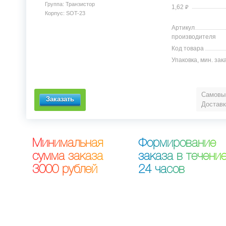
Группа: Транзистор
⃏
1,62
Корпус: SOT-23
Артикул
производителя
Код товара
Упаковка, мин. зак
Самовыв
Доставк
М
и
н
и
м
а
л
ь
н
а
я
Ф
о
р
м
и
р
о
в
а
н
и
е
с
у
м
м
а
з
а
к
а
з
а
з
а
к
а
з
а
в
т
е
ч
е
н
и
3
0
0
0
р
у
б
л
е
й
2
4
ч
а
с
о
в