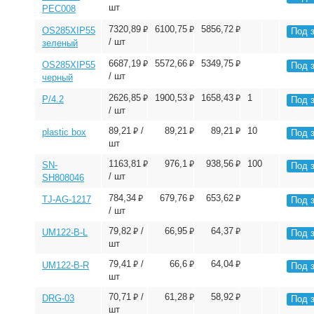
шт
PEC008
⃏
⃏
⃏
7320,89
6100,75
5856,72
OS285XIP55
Под 
/ шт
зеленый
⃏
⃏
⃏
6687,19
5572,66
5349,75
OS285XIP55
Под 
/ шт
черный
⃏
⃏
⃏
2626,85
1900,53
1658,43
1
P/4.2
Под 
/ шт
⃏
⃏
⃏
89,21
/
89,21
89,21
10
plastic box
Под 
шт
⃏
⃏
⃏
1163,81
976,1
938,56
100
SN-
Под 
/ шт
SH808046
⃏
⃏
⃏
784,34
679,76
653,62
TJ-AG-1217
Под 
/ шт
⃏
⃏
⃏
79,82
/
66,95
64,37
UM122-B-L
Под 
шт
⃏
⃏
⃏
79,41
/
66,6
64,04
UM122-B-R
Под 
шт
⃏
⃏
⃏
70,71
/
61,28
58,92
DRG-03
Под 
шт