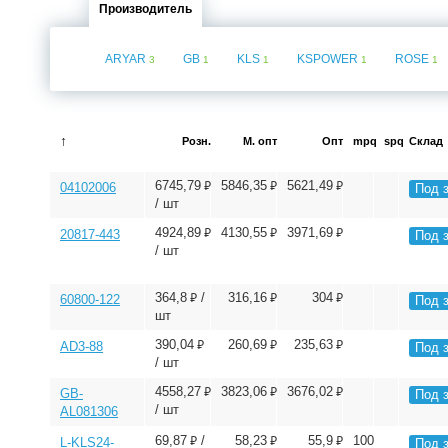
Производитель
ARYAR
GB
KLS
KSPOWER
ROSE
3
1
1
1
1
↑
Розн.
М. опт
Опт
mpq
spq
Склад
⃏
⃏
⃏
6745,79
5846,35
5621,49
04102006
Под 
/ шт
⃏
⃏
⃏
4924,89
4130,55
3971,69
20817-443
Под 
/ шт
⃏
⃏
⃏
364,8
/
316,16
304
60800-122
Под 
шт
⃏
⃏
⃏
390,04
260,69
235,63
AD3-88
Под 
/ шт
⃏
⃏
⃏
4558,27
3823,06
3676,02
GB-
Под 
/ шт
AL081306
⃏
⃏
⃏
69,87
/
58,23
55,9
100
L-KLS24-
Под 