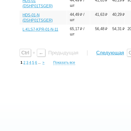
⃏
⃏
⃏
44,49
/
41,63
40,29
9
HDS-01
шт
(DSHP01TSGER)
⃏
⃏
⃏
44,49
/
41,63
40,29
HDS-01-N
шт
(DSHP01TSGER)
⃏
⃏
⃏
65,17
/
56,48
54,31
2
L-KLS7-KPR-01-N-11
шт
Ctrl
+
←
Предыдущая
Следующая
C
1
2
3
4
5
6
...
>
Показать все