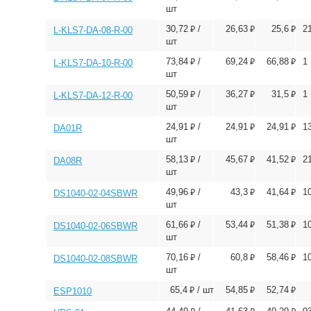
шт
⃏
⃏
⃏
30,72
/
26,63
25,6
2
L-KLS7-DA-08-R-00
шт
⃏
⃏
⃏
73,84
/
69,24
66,88
1
L-KLS7-DA-10-R-00
шт
⃏
⃏
⃏
50,59
/
36,27
31,5
1
L-KLS7-DA-12-R-00
шт
⃏
⃏
⃏
24,91
/
24,91
24,91
1
DA01R
шт
⃏
⃏
⃏
58,13
/
45,67
41,52
2
DA08R
шт
⃏
⃏
⃏
49,96
/
43,3
41,64
1
DS1040-02-04SBWR
шт
⃏
⃏
⃏
61,66
/
53,44
51,38
1
DS1040-02-06SBWR
шт
⃏
⃏
⃏
70,16
/
60,8
58,46
1
DS1040-02-08SBWR
шт
⃏
⃏
⃏
65,4
/ шт
54,85
52,74
ESP1010