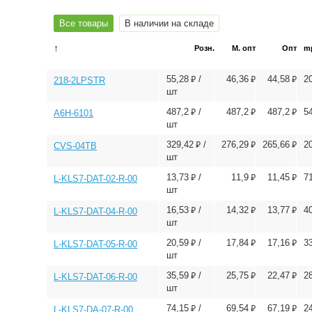
Все товары
В наличии на складе
↑
Розн.
М. опт
Опт
m
⃏
⃏
⃏
55,28
/
46,36
44,58
2
218-2LPSTR
шт
⃏
⃏
⃏
487,2
/
487,2
487,2
5
A6H-6101
шт
⃏
⃏
⃏
329,42
/
276,29
265,66
2
CVS-04TB
шт
⃏
⃏
⃏
13,73
/
11,9
11,45
7
L-KLS7-DAT-02-R-00
шт
⃏
⃏
⃏
16,53
/
14,32
13,77
4
L-KLS7-DAT-04-R-00
шт
⃏
⃏
⃏
20,59
/
17,84
17,16
3
L-KLS7-DAT-05-R-00
шт
⃏
⃏
⃏
35,59
/
25,75
22,47
2
L-KLS7-DAT-06-R-00
шт
⃏
⃏
⃏
74,15
/
69,54
67,19
2
L-KLS7-DA-07-R-00