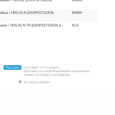
линейках / HDS-01 (DSHP01TSGER)
BIWIN
инейках / HDS-01-N (DSHP01TSGER)
BIWIN
тушках / HDS-01-N TR (DSHP01TSGER) (L-
KLS
Под заказ
под заказ, от 4-х недель.,
Доставка за 4 недели возможна при наличии
товара на складе у поставщика.
⃏
все цены в рублях