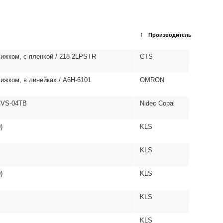
↑
Производитель
вижком, с пленкой / 218-2LPSTR
CTS
ижком, в линейках / A6H-6101
OMRON
CVS-04TB
Nidec Copal
)
KLS
KLS
)
KLS
KLS
KLS