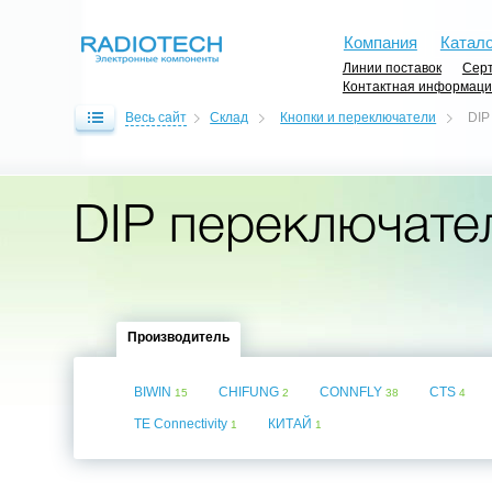
Компания
Катало
Линии поставок
Серт
Контактная информац
Весь сайт
Склад
Кнопки и переключатели
DIP
DIP переключате
Производитель
BIWIN
CHIFUNG
CONNFLY
CTS
15
2
38
4
TE Connectivity
КИТАЙ
1
1