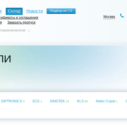
г
Склад
Новости
Москва
ификаты и соглашения
ия
Заказать пропуск
 переключатели
ли
DIPTRONICS
ECE
KINGTEK
KLS
Nidec Copal
3
1
10
86
1