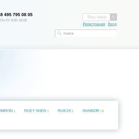
8 495 795 08 05
Ваш заказ
0
Пн-Пт 9:00-18:00
Регистрация
Вход
OMRON
RUEY SHEN
RUICHI
SHAINOR
1
1
2
19