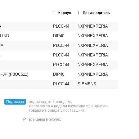
↑
↑
Корпус
Производитель
A
PLCC-44
NXP/NEXPERIA
 IND
DIP40
NXP/NEXPERIA
BA
PLCC-44
NXP/NEXPERIA
A
PLCC-44
NXP/NEXPERIA
A
PLCC-44
NXP/NEXPERIA
-3P (P8QC511)
DIP40
NXP/NEXPERIA
PLCC-44
SIEMENS
Под заказ
под заказ, от 4-х недель.,
Доставка за 4 недели возможна при наличии
товара на складе у поставщика.
⃏
все цены в рублях