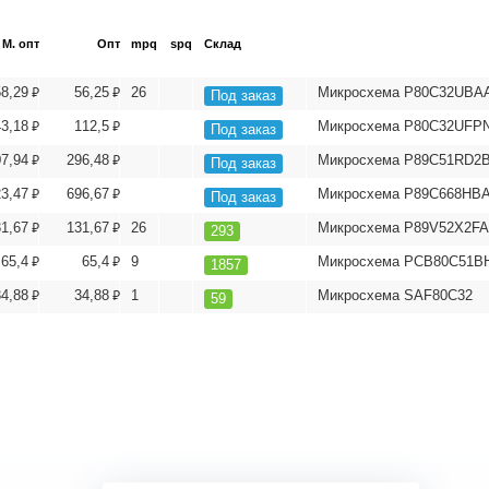
М. опт
Опт
mpq
spq
Склад
⃏
⃏
58,29
56,25
26
Микросхема P80C32UBA
Под заказ
⃏
⃏
43,18
112,5
Микросхема P80C32UFPN
Под заказ
⃏
⃏
07,94
296,48
Микросхема P89C51RD2
Под заказ
⃏
⃏
23,47
696,67
Микросхема P89C668HB
Под заказ
⃏
⃏
31,67
131,67
26
Микросхема P89V52X2F
293
⃏
⃏
65,4
65,4
9
Микросхема PCB80C51BH
1857
⃏
⃏
34,88
34,88
1
Микросхема SAF80C32
59