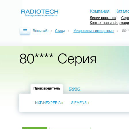
Компания
Катало
Линии поставок
Серт
Контактная информац
Весь сайт
Склад
Микросхемы импортные
80*
80**** Серия
Производитель
Корпус
NXP/NEXPERIA
SIEMENS
6
1