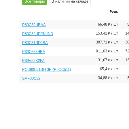
Все товары
В наличии на складе
↑
Розн.
⃏
66,48
/ шт
P80C32UBAA
⃏
153,41
/ шт
1
P80C32UFPN IND
⃏
387,71
/ шт
3
P89C51RD2BA
⃏
911,03
/ шт
7
P89C668HBA
⃏
131,67
/ шт
1
P89V52X2FA
⃏
65,4
/ шт
PCB80C51BH-3P (P8QC511)
⃏
34,88
/ шт
SAF80C32