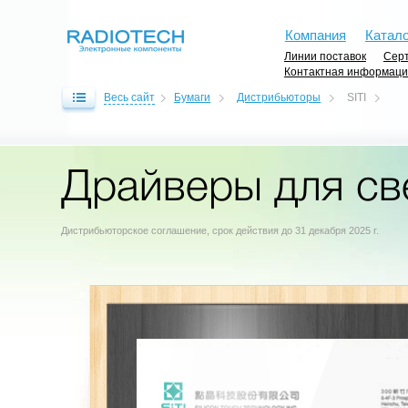
Компания
Катало
Линии поставок
Серт
Контактная информац
Весь сайт
Бумаги
Дистрибьюторы
SITI
Драйверы для све
Дистрибьюторское соглашение, срок действия до 31 декабря 2025 г.