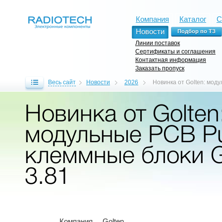
Компания
Каталог
С
Новости
Линии поставок
Сертификаты и соглашения
Контактная информация
Заказать пропуск
Весь сайт
Новости
2026
Новинка от Golten: мод
Новинка от Golten
модульные PCB Pu
клеммные блоки 
3.81
Компания Golten