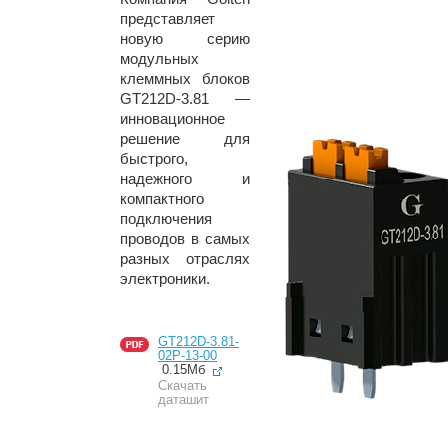
представляет
новую серию
модульных
клеммных блоков
GT212D-3.81 —
инновационное
решение для
быстрого,
надежного и
компактного
подключения
проводов в самых
разных отраслях
электроники.
GT212D-3.81-
02P-13-00
0.15Мб
Скачать
даташит