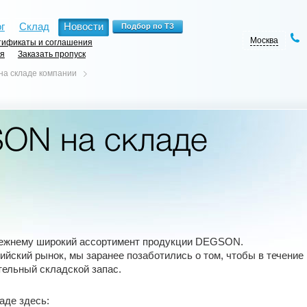
г
Склад
Новости
Москва
ификаты и соглашения
ия
Заказать пропуск
а складе компании
ON на складе
прежнему широкий ассортимент продукции DEGSON.
ийский рынок, мы заранее позаботились о том, чтобы в течение
тельный складской запас.
аде здесь: